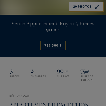
20 PHOTOS
Vente Appartement Royan 3 Pièces
90 m²
787 500 €
3
2
90
75
m²
m²
PIÈCES
CHAMBRES
SURFACE
SURFACE
TERRAIN
RÉF. VP6-548
APPARTEMENT D'EXCEPTION