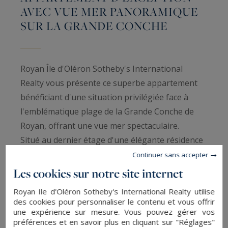
AVEC VUE MER PANORAMIQUE
SUR LA GRANDE CONCHE
Royan Île d'Oléron Sotheby's International
Realty vous présente ce superbe appartement
bénéficiant d'une situation privilégiée face à
l'emblématique plage de la Grande Conche de
Royan, offrant une vue mer spectaculaire.
Situé au dernier étage d'une élégante résidence
Belle Époque composée de seulement trois
Continuer sans accepter
appartements, ce bien d'environ 89 m² profite
Les cookies sur notre site internet
d'un panorama exceptionnel où l'océan s'invite à
Royan Ile d'Oléron Sotheby's International Realty utilise
chaque instant dans le quotidien.
des cookies pour personnaliser le contenu et vous offrir
Dès l'entrée, le regard est irrésistiblement attiré
une expérience sur mesure. Vous pouvez gérer vos
préférences et en savoir plus en cliquant sur "Réglages"
par la mer.