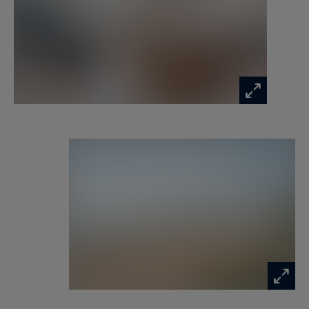
emblématique et de son art de vivre unique, dans
un cadre de vie aussi élégant que privilégié.
Annonce rédigée par Viviane Bonnefon EI –
Agent commercial – RSAC SAINTES n° 502 973
258
Les informations sur les risques auxquels ce
bien est exposé sont disponibles sur :
www.georisques.gouv.fr