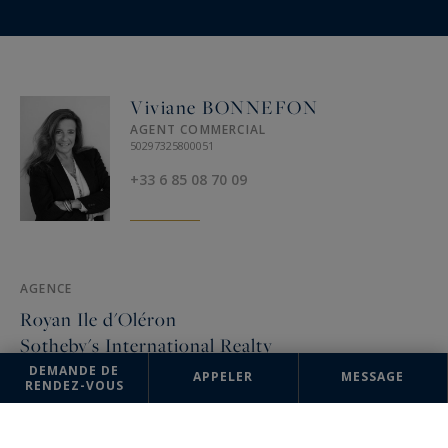
Viviane BONNEFON
AGENT COMMERCIAL
50297325800051
+33 6 85 08 70 09
AGENCE
Royan Ile d'Oléron
Sotheby's International Realty
DEMANDE DE
APPELER
MESSAGE
42, rue Gambetta
RENDEZ-VOUS
17200 Royan, France
+33 5 46 84 18 44