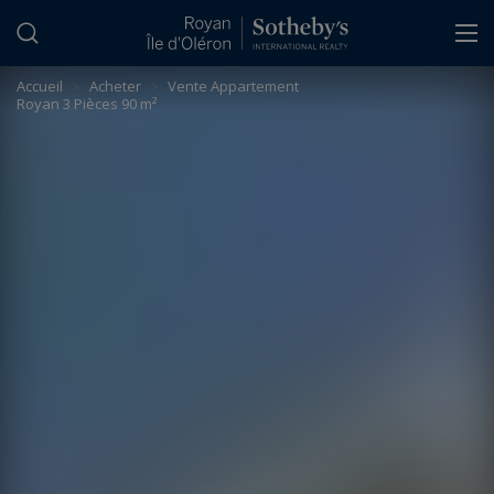
Panneau de gestion des cookies
Accueil
>
Acheter
>
Vente Appartement
Royan 3 Pièces 90 m²