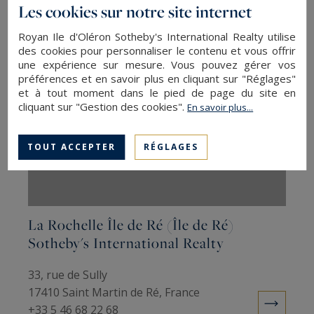
17000 La Rochelle, France
Les cookies sur notre site internet
+33 5 46 51 96 88
Royan Ile d'Oléron Sotheby's International Realty utilise
des cookies pour personnaliser le contenu et vous offrir
une expérience sur mesure. Vous pouvez gérer vos
préférences et en savoir plus en cliquant sur "Réglages"
et à tout moment dans le pied de page du site en
cliquant sur "Gestion des cookies".
En savoir plus...
TOUT ACCEPTER
RÉGLAGES
La Rochelle Île de Ré (Île de Ré)
Sotheby's International Realty
33, rue de Sully
17410 Saint Martin de Ré, France
+33 5 46 68 22 68