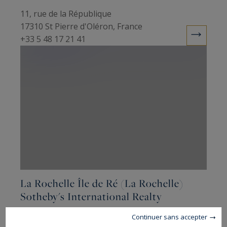
11, rue de la République
17310 St Pierre d'Oléron, France
+33 5 48 17 21 41
La Rochelle Île de Ré (La Rochelle)
Sotheby's International Realty
Continuer sans accepter
9, rue Saint Yon