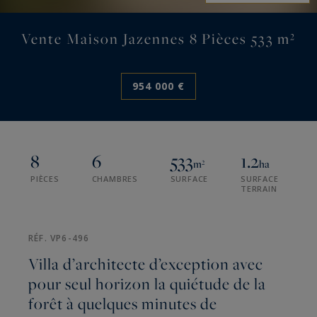
Vente Maison Jazennes 8 Pièces 533 m²
954 000 €
8
6
533
1.2
m²
ha
PIÈCES
CHAMBRES
SURFACE
SURFACE
TERRAIN
RÉF. VP6-496
Villa d’architecte d’exception avec
pour seul horizon la quiétude de la
forêt à quelques minutes de