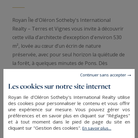
Royan Île d'Oléron Sotheby's International
Realty – Terres et Vignes vous invite à découvrir
cette villa d’architecte d’exception d'environ 530
m², lovée au cœur d’un écrin de nature
préservée, avec pour seul horizon la quiétude de
la forêt, à quelques minutes de Pons. Dès
l’arrivée, le ton est donné : plus de 12 000 m² de
Continuer sans accepter
verdure composent un cadre rare, intime et
Les cookies sur notre site internet
apaisant, où le temps semble suspendu. La
Royan Ile d'Oléron Sotheby's International Realty utilise
maison dévoile, dès l’entrée, des volumes
des cookies pour personnaliser le contenu et vous offrir
spectaculaires baignés de lumière. Le séjour
une expérience sur mesure. Vous pouvez gérer vos
cathédrale, véritable pièce maîtresse, s’élève
préférences et en savoir plus en cliquant sur "Réglages"
et à tout moment dans le pied de page du site en
avec élégance et s’ouvre sur une cuisine
cliquant sur "Gestion des cookies".
En savoir plus...
conviviale, pensée comme un lieu de partage.