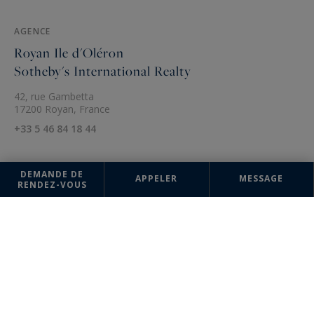
AGENCE
Royan Ile d'Oléron
Sotheby's International Realty
42, rue Gambetta
17200 Royan, France
+33 5 46 84 18 44
DEMANDE DE
APPELER
MESSAGE
RENDEZ-VOUS
Les informations recueillies sur ce formulaire sont enregistrées dans un
fichier informatisé par la société SAS Immobilier Charme et Prestige
Sotheby's International Realty pour la gestion et le suivi de votre
demande. Conformément à la loi "Informatique et liberté", vous pouvez
exercer votre droit d'accès aux données vous concernant et les faire
rectifier en contactant : SAS Immobilier Charme et Prestige Sotheby's
International Realty, correspondant : "Informatique et libertés" 42, rue
Gambetta 17200 Royan ou à
contact@royaniledoleron-