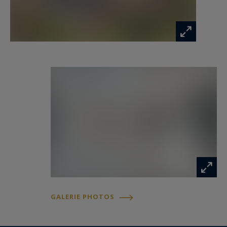
permet de recevoir en toute liberté ou
d’imaginer un projet d’accueil. Garage double,
cave et dépendance d’environ 140 m² viennent
parfaire cet ensemble aux prestations
complètes. Une propriété rare, où élégance,
nature et sérénité s’unissent pour offrir un art
de vivre unique. Annonce rédigée par Nicolas
Lampin – Agent commercial – RSAC Saintes n°
102 031 754
Les informations sur les risques auxquels ce
bien est exposé sont disponibles sur :
www.georisques.gouv.fr
GALERIE PHOTOS