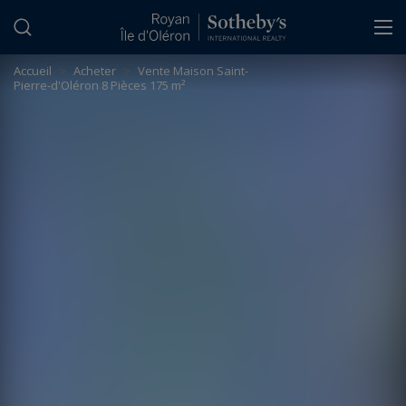
Panneau de gestion des cookies
Accueil
>
Acheter
>
Vente Maison Saint-
Pierre-d'Oléron 8 Pièces 175 m²