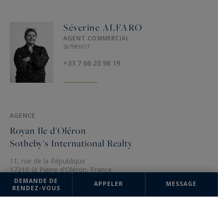
Séverine ALFARO
AGENT COMMERCIAL
507981017
+33 7 66 23 98 19
AGENCE
Royan Ile d'Oléron
Sotheby's International Realty
11, rue de la République
17310 St Pierre d'Oléron, France
DEMANDE DE
+33 5 48 17 21 41
APPELER
MESSAGE
RENDEZ-VOUS