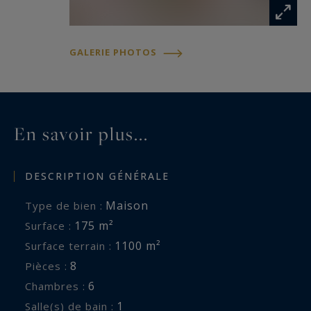
Un bien de caractère à découvrir sans attendre.
Annonce rédigée par Séverine Alfaro, agent
GALERIE PHOTOS
commerciale indépendante, immatriculée au
RSAC de La Rochelle sous le numéro 507981017.
Les informations sur les risques auxquels ce
En savoir plus...
bien est exposé sont disponibles sur :
www.georisques.gouv.fr
DESCRIPTION GÉNÉRALE
Maison
Type de bien :
175 m²
Surface :
1100 m²
Surface terrain :
8
Pièces :
6
Chambres :
1
Salle(s) de bain :