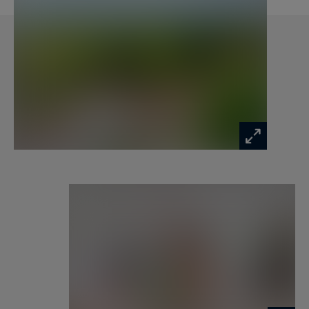
havre de paix propice à la contemplation.
La piscine, à rénover (liner à remplacer),
s'intègre parfaitement dans cet environnement
verdoyant. Un vaste préau offre quant à lui un
potentiel idéal pour la création d'un élégant pool
house.
Les dépendances constituent un véritable atout
de cette propriété. Deux grands ateliers à belle
hauteur sous plafond permettent d'envisager de
multiples projets: atelier d'artiste, espace
professionnel, stockage, ou encore création d'un
studio indépendant selon les besoins de chacun.
Une propriété rare sur le marché, offrant un
équilibre parfait entre vie et famille, réception et
projets personnels, dans l'un des secteurs les
plus recherchés de l'île d'Oléron.