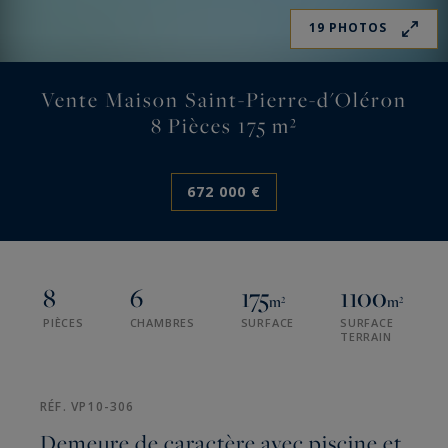
19 PHOTOS
Vente Maison Saint-Pierre-d'Oléron
8 Pièces 175 m²
672 000 €
8
6
175
1100
m²
m²
PIÈCES
CHAMBRES
SURFACE
SURFACE
TERRAIN
RÉF. VP10-306
Demeure de caractère avec piscine et