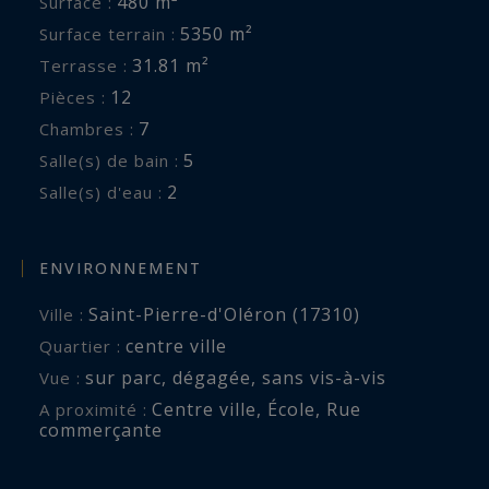
480 m²
Surface :
Un local technique, un carport et un local à vélos
5350 m²
Surface terrain :
complètent les prestations de ce bien
31.81 m²
Terrasse :
d'exception.
12
Pièces :
7
Chambres :
**Une adresse confidentielle, un cadre de vie
5
Salle(s) de bain :
privilégié et un potentiel remarquable font de
2
Salle(s) d'eau :
cette propriété une opportunité unique sur le
marché de Saint-Pierre-d'Oléron. Un bien rare,
destiné aux amateurs de lieux d'exception. Visite
ENVIRONNEMENT
sur rendez-vous.Annonce rédigée par Séverine
Saint-Pierre-d'Oléron (17310)
Ville :
Alfaro, agent commercial, immatriculé au RSAC
centre ville
Quartier :
de La Rochelle sous le numéro 507981017**
sur parc
,
dégagée
,
sans vis-à-vis
Vue :
Centre ville
,
École
,
Rue
A proximité :
Les informations sur les risques auxquels ce
commerçante
bien est exposé sont disponibles sur :
www.georisques.gouv.fr