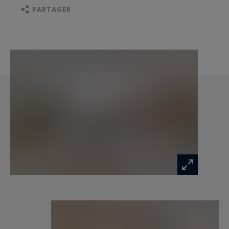
somptueuse suite parentale en rez-de-chaussée
PARTAGER
dispose d'une grande chambre, d'une salle d'eau
et de bains et d'un vaste dressing.
Dans le prolongement, une superbe véranda
accueille une salle à manger, un salon de lecture,
un jardin d'hiver, une cave à vin ainsi qu'un
espace bien-être avec jacuzzi à changer, offrant
une atmosphère unique en toute saison.
À l'étage, un salon dessert une suite, une
chambre, une salle de bains ainsi qu'un vaste
espace restant à aménager selon vos envies,
pouvant accueillir une salle de cinéma, une salle
de jeux ou tout autre projet.