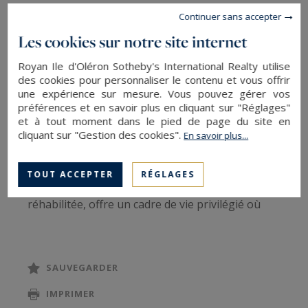
Idéalement située à quelques pas des
Continuer sans accepter
commerces du centre de Saint-Pierre-d'Oléron,
Les cookies sur notre site internet
cette propriété d'exception, unique sur le
Royan Ile d'Oléron Sotheby's International Realty utilise
secteur, séduit par ses volumes remarquables,
des cookies pour personnaliser le contenu et vous offrir
son caractère authentique et son
une expérience sur mesure. Vous pouvez gérer vos
préférences et en savoir plus en cliquant sur "Réglages"
environnement paysager d'une rare qualité.
et à tout moment dans le pied de page du site en
cliquant sur "Gestion des cookies".
En savoir plus...
Édifiée sur un magnifique terrain entièrement
arboré et soigneusement aménagé, cette
TOUT ACCEPTER
RÉGLAGES
ancienne bâtisse en pierre, entièrement
réhabilitée, offre un cadre de vie privilégié où
confort, élégance et sérénité se rencontrent.
La maison principale dévoile une vaste pièce de
SAUVEGARDER
vie, un généreux salon de réception ainsi qu'une
IMPRIMER
spacieuse cuisine aménagée et équipée. Une