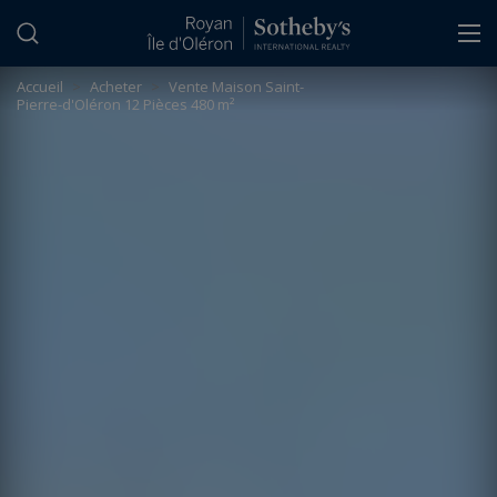
Panneau de gestion des cookies
Accueil
>
Acheter
>
Vente Maison Saint-
Pierre-d'Oléron 12 Pièces 480 m²