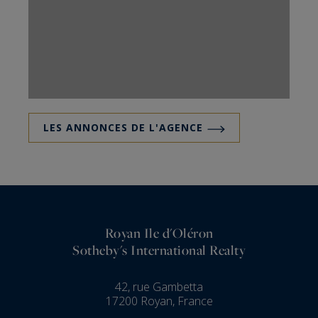
offrant un style de vie unique.
Notre équipe d’expert immobilier s'engage à
écouter attentivement les besoins de nos clients
et à les accompagner tout au long du processus
d'achat ou de vente immobilier, en veillant à la
confidentialité et à l'intégrité de leurs dossiers.
LES ANNONCES DE L'AGENCE
Nous avons à cœur de faire en sorte que vos
projets immobiliers deviennent réalité.
En choisissant notre agence immobilière Royan
Sotheby’s International Realty, vous bénéficiez
Royan Ile d'Oléron
de notre expertise et de notre réseau mondial,
Sotheby's International Realty
ainsi que d'un service haut de gamme pour vous
aider à trouver la propriété de vos rêves en
42, rue Gambetta
Charente Maritime.
17200 Royan, France