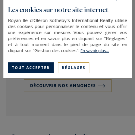
Les cookies sur notre site internet
Royan Ile d'Oléron Sotheby's International Realty utilise
Saint-Hippolyte
des cookies pour personnaliser le contenu et vous offrir
768
17
MAISON
M²
PIÈCES
M
une expérience sur mesure. Vous pouvez gérer vos
préférences et en savoir plus en cliquant sur "Réglages"
1 499 000 €
et à tout moment dans le pied de page du site en
cliquant sur "Gestion des cookies".
En savoir plus...
TOUT ACCEPTER
RÉGLAGES
DÉCOUVRIR NOS ANNONCES