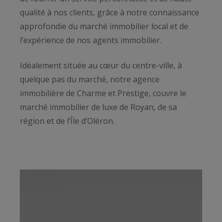
qualité à nos clients, grâce à notre connaissance
approfondie du marché immobilier local et de
l’expérience de nos agents immobilier.
Idéalement située au cœur du centre-ville, à
quelque pas du marché, notre agence
immobilière de Charme et Prestige, couvre le
marché immobilier de luxe de Royan, de sa
région et de l’Île d’Oléron.
Des quartiers du Parc au bord de mer en passant
par Pontaillac, Saint Palais, Saint George de
Didonne, Olus d’Orléron, Saint George d’Oléron
ou Saint Trojan les Bains, autant de quartiers et
villages au charme différent avec comme point
commun une ambiance particulière à chacun,