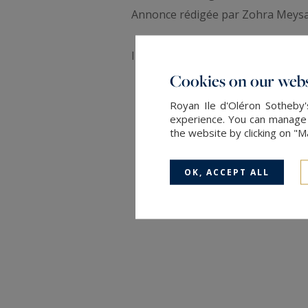
Annonce rédigée par Zohra Meysan
Information on the risks to which t
Cookies on our webs
Royan Ile d'Oléron Sotheby'
experience. You can manage y
the website by clicking on "
OK, ACCEPT ALL