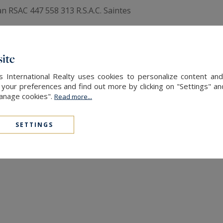
 RSAC 447 558 313 R.S.A.C. Saintes
his property is exposed is available at:
www.georisques.gouv
ENERGY AND CLIMATE PERFORMANCE
ite
s International Realty uses cookies to personalize content and
our preferences and find out more by clicking on "Settings" and
Manage cookies".
Read more...
SETTINGS