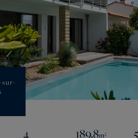
-sur-
s
4
189.8
m²