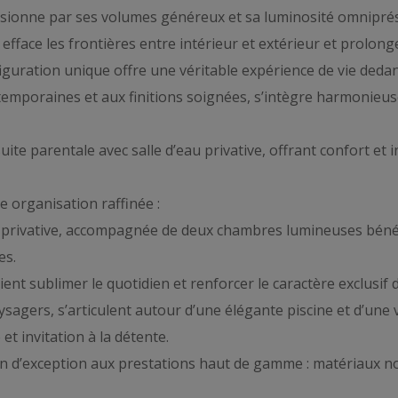
ressionne par ses volumes généreux et sa luminosité omnipr
 efface les frontières entre intérieur et extérieur et prolon
nfiguration unique offre une véritable expérience de vie deda
ntemporaines et aux finitions soignées, s’intègre harmonieu
uite parentale avec salle d’eau privative, offrant confort e
e organisation raffinée :
au privative, accompagnée de deux chambres lumineuses bénéfi
es.
nt sublimer le quotidien et renforcer le caractère exclusif d
agers, s’articulent autour d’une élégante piscine et d’une v
t invitation à la détente.
 d’exception aux prestations haut de gamme : matériaux no