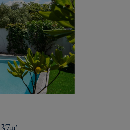
537
m²