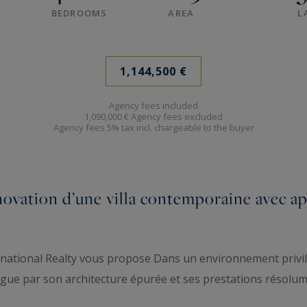
BEDROOMS
AREA
L
1,144,500 €
Agency fees included
1,090,000 € Agency fees excluded
Agency fees 5% tax incl. chargeable to the buyer
novation d’une villa contemporaine avec a
rnational Realty vous propose Dans un environnement privilég
ngue par son architecture épurée et ses prestations résolu